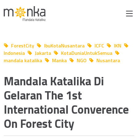
ForestCity
IbuKotaNusantara
ICFC
IKN
Indonesia
Jakarta
KotaDuniaUntukSemua
mandala katalika
Manka
NGO
Nusantara
Jun 06 2025
Mandala Katalika Di
Gelaran The 1st
International Converence
On Forest City