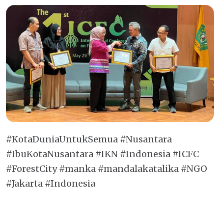
#KotaDuniaUntukSemua #Nusantara
#IbuKotaNusantara #IKN #Indonesia #ICFC
#ForestCity #manka #mandalakatalika #NGO
#Jakarta #Indonesia