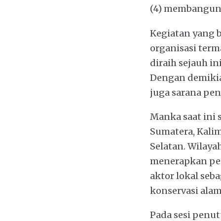
(4) membangun M
Kegiatan yang 
organisasi term
diraih sejauh in
Dengan demikian
juga sarana pe
Manka saat ini 
Sumatera, Kalim
Selatan. Wilay
menerapkan pen
aktor lokal seb
konservasi alam
Pada sesi penut