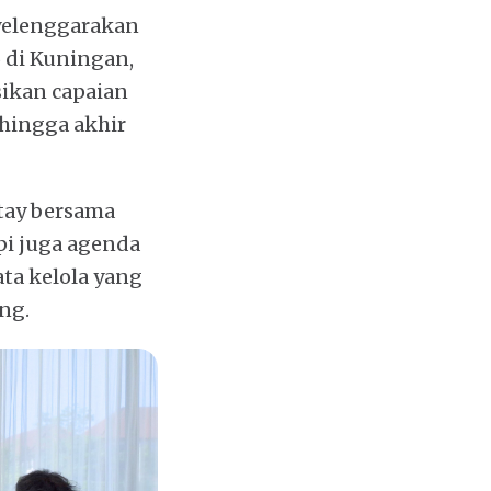
yelenggarakan
 di Kuningan,
sikan capaian
hingga akhir
ttay bersama
api juga agenda
a kelola yang
ng.