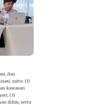
si, dan
asi, yaitu: (1)
aan kawasan
ti, (3)
n iklim, serta