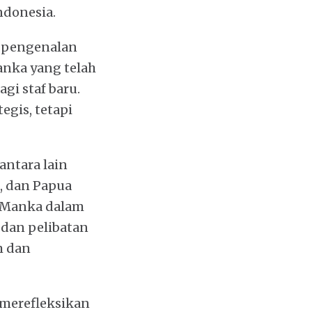
ndonesia.
s pengenalan
anka yang telah
agi staf baru.
egis, tetapi
antara lain
, dan Papua
n Manka dalam
 dan pelibatan
m dan
 merefleksikan