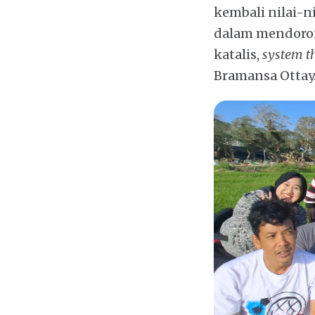
kembali nilai-ni
dalam mendoron
katalis,
system t
Bramansa Ottay