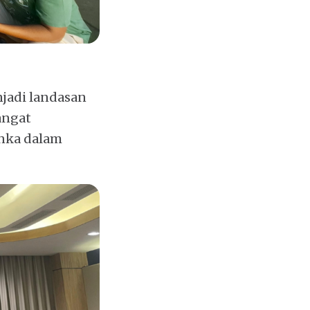
njadi landasan
angat
anka dalam