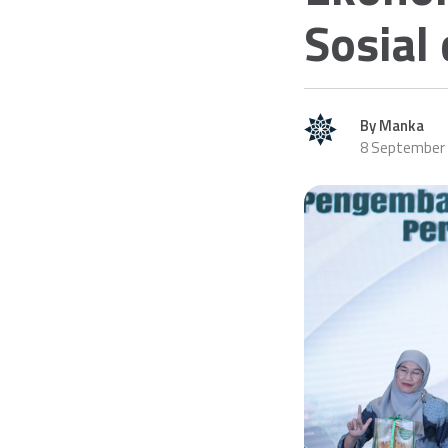
Sosial
By Manka
8 September