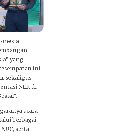
donesia
gembangan
sia” yang
kesempatan ini
ir sekaligus
entasi NEK di
sial”.
ggaranya acara
alui berbagai
d NDC
, serta