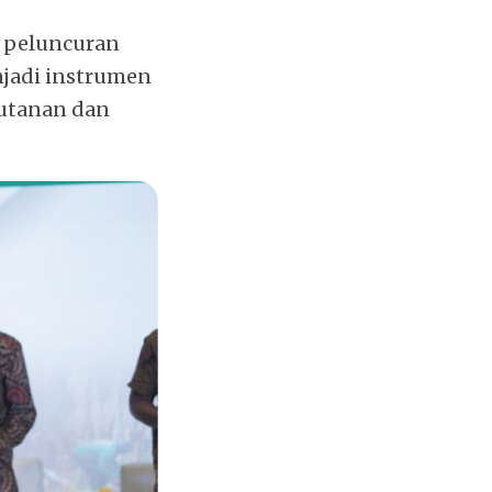
n peluncuran
njadi instrumen
hutanan dan