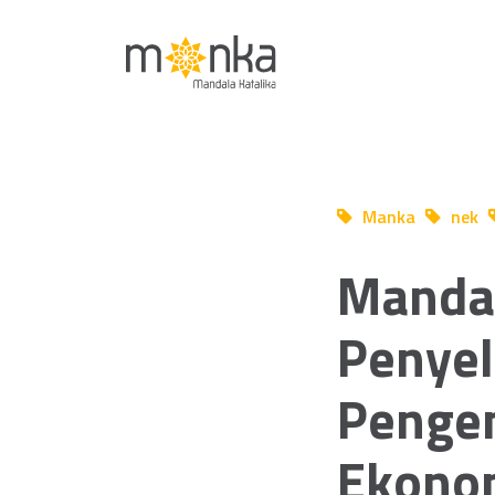
Manka
nek
Sep 08 2025
Manda
Penyel
Pengem
Ekonom