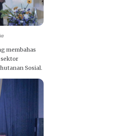
ka
ang membahas
 sektor
utanan Sosial.