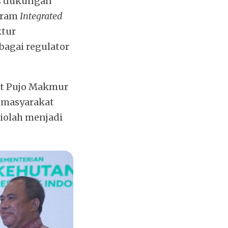
s dukungan
ogram
Integrated
ktur
agai regulator
ut Pujo Makmur
 masyarakat
iolah menjadi