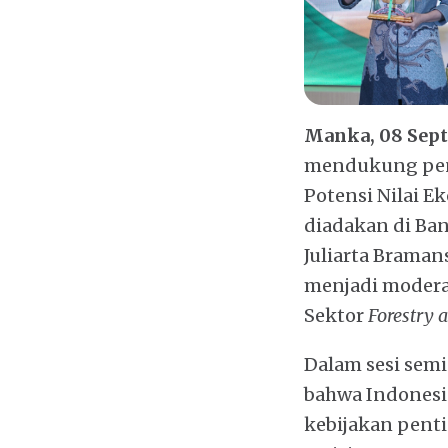
Manka, 08 Sep
mendukung pen
Potensi Nilai E
diadakan di Ba
Juliarta Braman
menjadi modera
Sektor
Forestry 
Dalam sesi semi
bahwa Indonesi
kebijakan pent