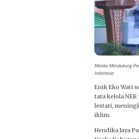
Manka Mendukung Peny
Indonesia
Enik Eko Wati s
tata kelola NEK
lestari, menin
iklim.
Hendika Jaya P