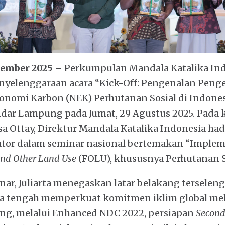
tember 2025
– Perkumpulan Mandala Katalika In
yelenggaraan acara “Kick-Off: Pengenalan Pen
konomi Karbon (NEK) Perhutanan Sosial di Indone
ndar Lampung pada Jumat, 29 Agustus 2025. Pada 
sa Ottay, Direktur Mandala Katalika Indonesia had
tor dalam seminar nasional bertemakan “Implem
and Other Land Use
(FOLU), khususnya Perhutanan So
nar, Juliarta menegaskan latar belakang terselen
a tengah memperkuat komitmen iklim global mel
ing, melalui Enhanced NDC 2022, persiapan
Secon