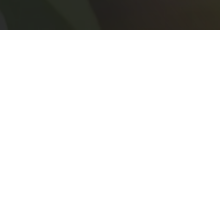
ForestCity
IbuKotaNusantara
ICFC
IKN
Indonesia
Jakarta
KotaDuniaUntukSemua
mandala katalika
Manka
NGO
Nusantara