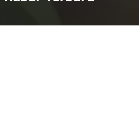
RKT
TNBBBR
Monitoring RKT 2025 di Pontianak Bahas Capaian Program
Konservasi TNBBBR dengan Manka